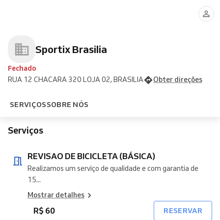
DE
DE
DE
DE
BICICLETA
SUSPENSÃO
SUSPENSÃO
BICICLETA
(BÁSICA)
(COMPLETA/150
(BÁSICA/50
(COMPLETA)
HORAS)
HORAS)
Sportix Brasilia
Fechado
RUA 12 CHACARA 320 LOJA 02, BRASILIA
Obter direções
SERVIÇOS
SOBRE NÓS
Serviços
REVISAO DE BICICLETA (BÁSICA)
Realizamos um serviço de qualidade e com garantia de
15...
Mostrar detalhes
R$ 60
RESERVAR